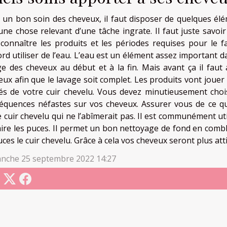
 un bon soin des cheveux, il faut disposer de quelques élé
une chose relevant d’une tâche ingrate. Il faut juste savo
 connaître les produits et les périodes requises pour le f
rd utiliser de l’eau. L’eau est un élément assez important da
ge des cheveux au début et à la fin. Mais avant ça il faut
ux afin que le lavage soit complet. Les produits vont jouer 
tés de votre cuir chevelu. Vous devez minutieusement chois
équences néfastes sur vos cheveux. Assurer vous de ce qu
e cuir chevelu qui ne l’abîmerait pas. Il est communément 
aire les puces. Il permet un bon nettoyage de fond en comb
ces le cuir chevelu. Grâce à cela vos cheveux seront plus atti
nche 25 septembre 2022 14:27