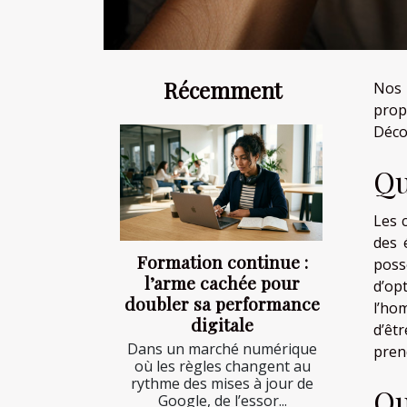
Récemment
Nos 
prop
Déco
Qu
Les 
des 
Formation continue :
poss
l’arme cachée pour
d’opt
doubler sa performance
l’ho
digitale
d’êt
Dans un marché numérique
pren
où les règles changent au
rythme des mises à jour de
Qu
Google, de l’essor...