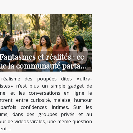
Fantasmes et réalités : ce
ue la communauté partage
sur les poupées réalistes
réalisme des poupées dites « ultra-
listes » n’est plus un simple gadget de
rine, et les conversations en ligne le
trent, entre curiosité, malaise, humour
parfois confidences intimes. Sur les
ums, dans des groupes privés et au
our de vidéos virales, une même question
nt :...