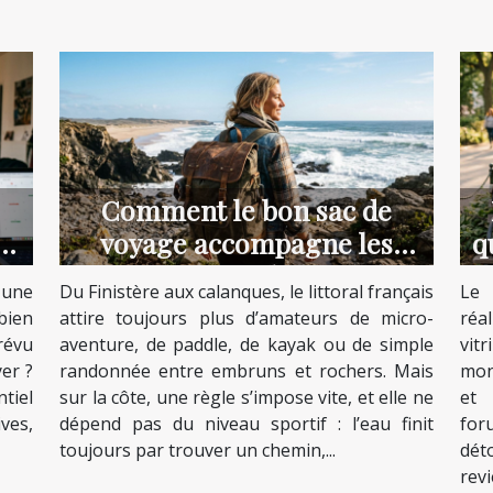
Comment le bon sac de
e
voyage accompagne les
q
aventuriers du littoral
 une
Du Finistère aux calanques, le littoral français
Le 
bien
attire toujours plus d’amateurs de micro-
réa
révu
aventure, de paddle, de kayak ou de simple
vit
yer ?
randonnée entre embruns et rochers. Mais
mon
tiel
sur la côte, une règle s’impose vite, et elle ne
et 
ves,
dépend pas du niveau sportif : l’eau finit
for
toujours par trouver un chemin,...
dét
revie