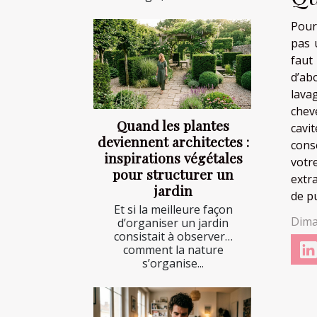
Pour
pas 
faut
d’abo
lava
cheve
Quand les plantes
cavi
deviennent architectes :
cons
inspirations végétales
votr
pour structurer un
extr
jardin
de pu
Et si la meilleure façon
Dima
d’organiser un jardin
consistait à observer…
comment la nature
s’organise...