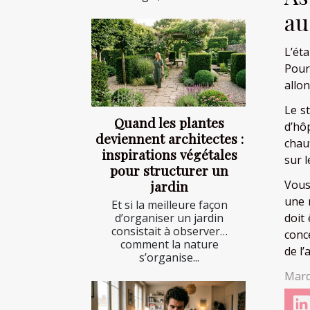
au
L’ét
Pour
allon
Le s
Quand les plantes
d’hô
deviennent architectes :
chau
inspirations végétales
sur l
pour structurer un
jardin
Vous
une 
Et si la meilleure façon
d’organiser un jardin
doit 
consistait à observer…
conce
comment la nature
de l
s’organise...
Mard