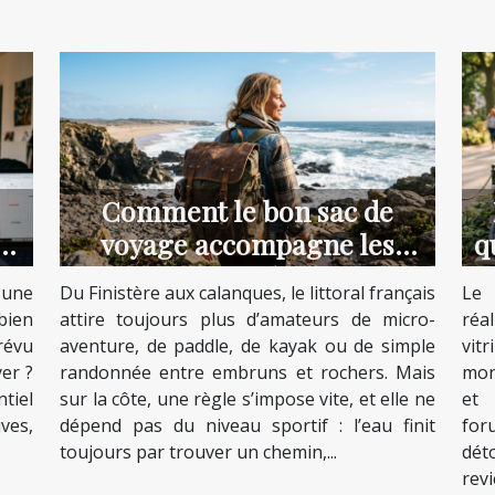
Comment le bon sac de
e
voyage accompagne les
q
aventuriers du littoral
 une
Du Finistère aux calanques, le littoral français
Le 
bien
attire toujours plus d’amateurs de micro-
réa
révu
aventure, de paddle, de kayak ou de simple
vit
yer ?
randonnée entre embruns et rochers. Mais
mon
tiel
sur la côte, une règle s’impose vite, et elle ne
et 
ves,
dépend pas du niveau sportif : l’eau finit
for
toujours par trouver un chemin,...
dét
revie