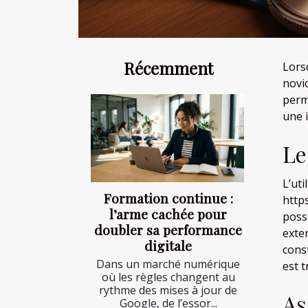
Récemment
Lors
novi
perm
une i
Le
L’ut
Formation continue :
http
l’arme cachée pour
poss
doubler sa performance
exte
digitale
cons
Dans un marché numérique
est t
où les règles changent au
rythme des mises à jour de
As
Google, de l’essor...