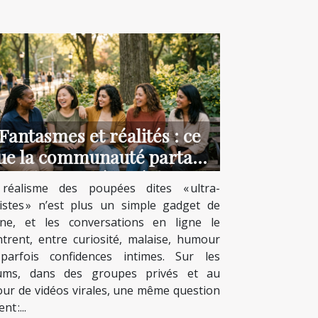
Fantasmes et réalités : ce
ue la communauté partage
sur les poupées réalistes
réalisme des poupées dites « ultra-
listes » n’est plus un simple gadget de
rine, et les conversations en ligne le
trent, entre curiosité, malaise, humour
parfois confidences intimes. Sur les
ums, dans des groupes privés et au
our de vidéos virales, une même question
nt :...