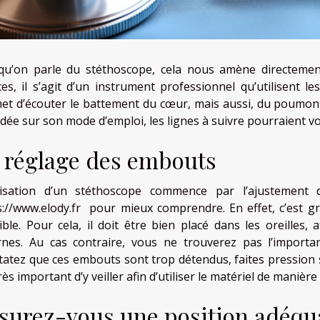
qu’on parle du stéthoscope, cela nous amène directemen
ces, il s’agit d’un instrument professionnel qu’utilisent l
et d’écouter le battement du cœur, mais aussi, du poumon et
dée sur son mode d’emploi, les lignes à suivre pourraient vo
 réglage des embouts
ilisation d’un stéthoscope commence par l’ajustement 
s://www.elody.fr
pour mieux comprendre. En effet, c’est gr
ible. Pour cela, il doit être bien placé dans les oreilles,
rnes. Au cas contraire, vous ne trouverez pas l’importan
tatez que ces embouts sont trop détendus, faites pression s
rès important d’y veiller afin d’utiliser le matériel de manière
surez-vous une position adéqua