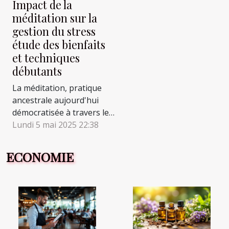
Impact de la
méditation sur la
gestion du stress
étude des bienfaits
et techniques
débutants
La méditation, pratique
ancestrale aujourd'hui
démocratisée à travers le
monde, est souvent
Lundi 5 mai 2025 22:38
évoquée pour ses vertus
apaisantes. Dans une
ECONOMIE
société où le stress
semble régner en maître,
elle se présente comme
une solution douce et
accessible pour reprendre
le contrôle de son bien-