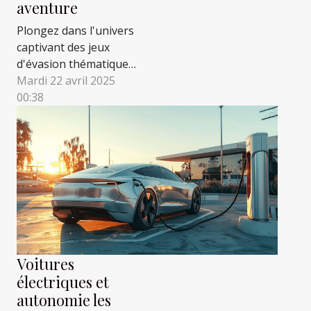
aventure
Plongez dans l'univers
captivant des jeux
d'évasion thématiques,
là où énigmes et
Mardi 22 avril 2025
aventures
00:38
s'entremêlent pour
vous offrir une
expérience inoubliable.
Que vous soyez
amateur de frissons,
passionné d'histoire
ou féru de science-
fiction, il existe un
escape game conçu
Voitures
pour piquer votre
électriques et
curiosité et...
autonomie les