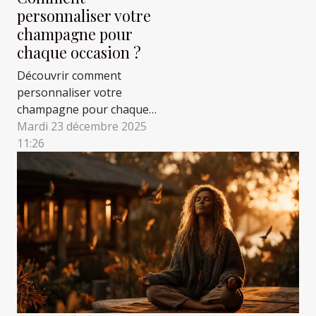
personnaliser votre
champagne pour
chaque occasion ?
Découvrir comment
personnaliser votre
champagne pour chaque
occasion permet de
Mardi 23 décembre 2025
sublimer tous les
11:26
moments festifs. Avec
quelques astuces et une
attention aux détails, il est
possible de transformer
une simple dégustation en
expérience inoubliable.
Explorez les paragraphes
suivants pour maîtriser...