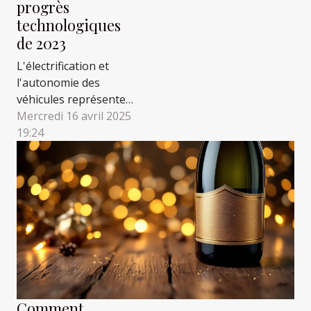
progrès
technologiques
de 2023
L'électrification et
l'autonomie des
véhicules représentent
des enjeux majeurs de
Mercredi 16 avril 2025
notre ère, avec des
19:24
implications
considérables pour
l'environnement, la
technologie et
l'économie mondiale.
En 2023, les avancées
technologiques dans le
secteur des voitures
électriques ont franchi
des seuils...
Comment