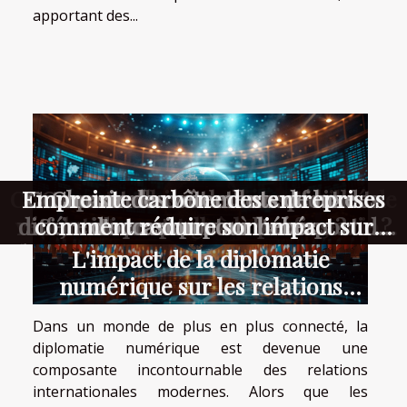
apportant des...
Comment maximiser la rentabilité de
Empreinte carbone des entreprises
Comment choisir le bon spécialiste
Comparer le coût et le confort des
Comment les essences unisexes
Choisir des vêtements de luxe
votre restaurant grâce à une gestion
révolutionnent-elles la parfumerie ?
différents transports à l'aéroport de
comment réduire son impact sur
juridique pour vos besoins ?
d'occasion pour bébés
l'environnement tout en optimisant
efficace ?
Lyon
L'impact de la diplomatie
les coûts
numérique sur les relations
internationales
Dans un monde de plus en plus connecté, la
diplomatie numérique est devenue une
composante incontournable des relations
internationales modernes. Alors que les