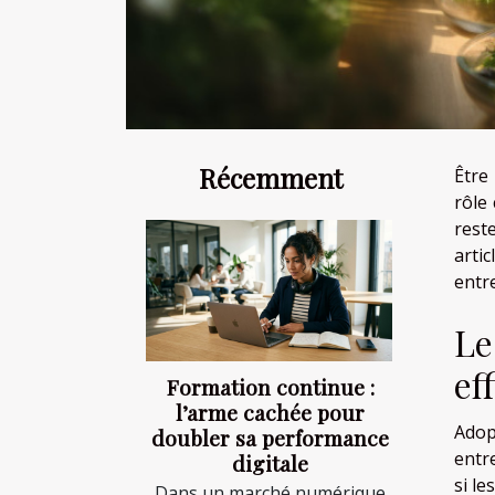
Récemment
Être 
rôle
reste
arti
entr
Le
ef
Formation continue :
l’arme cachée pour
Adop
doubler sa performance
entr
digitale
si l
Dans un marché numérique