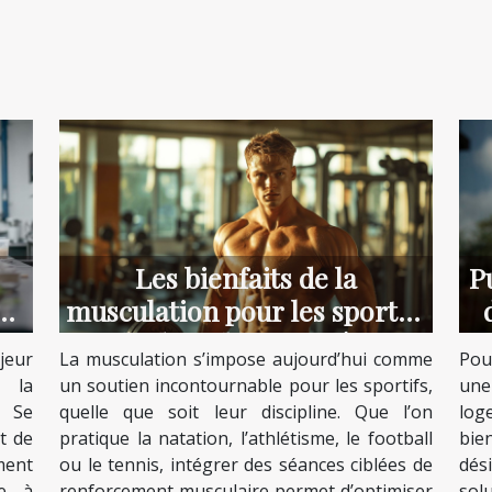
Les bienfaits de la
Pu
musculation pour les sportifs
de disciplines variées
jeur
La musculation s’impose aujourd’hui comme
Pou
 la
un soutien incontournable pour les sportifs,
une
. Se
quelle que soit leur discipline. Que l’on
log
t de
pratique la natation, l’athlétisme, le football
bie
ement
ou le tennis, intégrer des séances ciblées de
dés
ée à
renforcement musculaire permet d’optimiser
solu