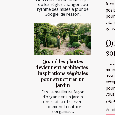
à ce
où les règles changent au
rythme des mises à jour de
posi
Google, de l’essor...
pour
vita
gâtea
Qu
so
Quand les plantes
Trav
deviennent architectes :
moin
inspirations végétales
asso
pour structurer un
exce
jardin
pour
Et si la meilleure façon
vous
d’organiser un jardin
yoga
consistait à observer…
comment la nature
Vend
s’organise...