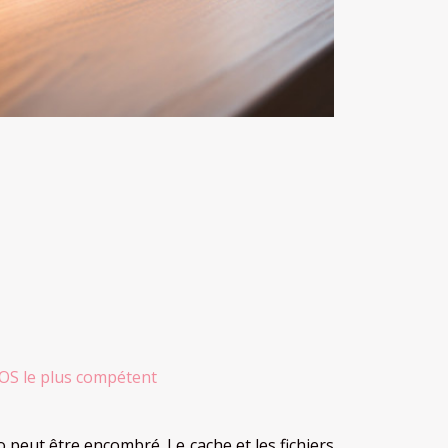
s iOS le plus compétent
 peut être encombré. Le cache et les fichiers