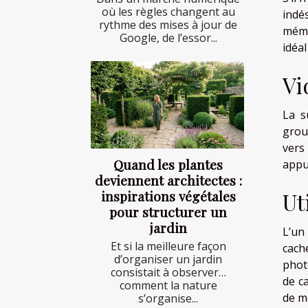
où les règles changent au
indé
rythme des mises à jour de
mémo
Google, de l’essor...
idéa
Vi
La s
grou
vers
Quand les plantes
appuy
deviennent architectes :
inspirations végétales
Ut
pour structurer un
jardin
L’un
Et si la meilleure façon
cach
d’organiser un jardin
phot
consistait à observer…
de c
comment la nature
de m
s’organise...