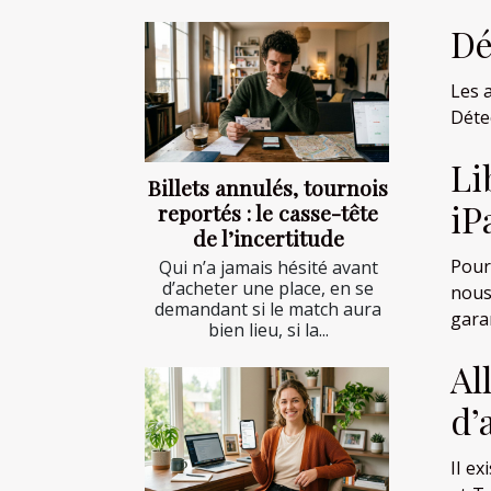
Dé
Les 
Détec
Li
Billets annulés, tournois
iP
reportés : le casse-tête
de l’incertitude
Pour 
Qui n’a jamais hésité avant
d’acheter une place, en se
nous
demandant si le match aura
gara
bien lieu, si la...
Al
d’
Il e