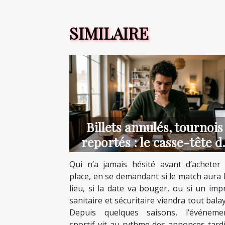
SIMILAIRE
Billets annulés, tournois
reportés : le casse-tête d
l’incertitude
Qui n’a jamais hésité avant d’acheter
place, en se demandant si le match aura 
lieu, si la date va bouger, ou si un imp
sanitaire et sécuritaire viendra tout bala
Depuis quelques saisons, l’événemen
sportif vit au rythme des annonces tardi