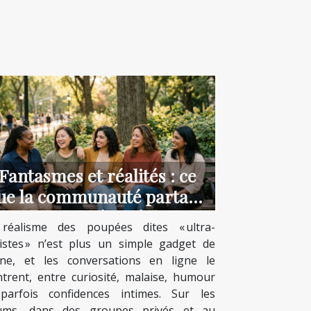
Fantasmes et réalités : ce
ue la communauté partage
sur les poupées réalistes
réalisme des poupées dites « ultra-
listes » n’est plus un simple gadget de
rine, et les conversations en ligne le
trent, entre curiosité, malaise, humour
parfois confidences intimes. Sur les
ums, dans des groupes privés et au