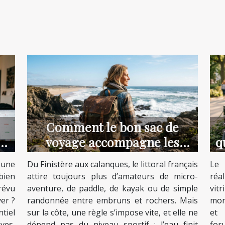
Comment le bon sac de
e
voyage accompagne les
q
aventuriers du littoral
 une
Du Finistère aux calanques, le littoral français
Le 
bien
attire toujours plus d’amateurs de micro-
réa
révu
aventure, de paddle, de kayak ou de simple
vit
yer ?
randonnée entre embruns et rochers. Mais
mon
tiel
sur la côte, une règle s’impose vite, et elle ne
et 
ves,
dépend pas du niveau sportif : l’eau finit
for