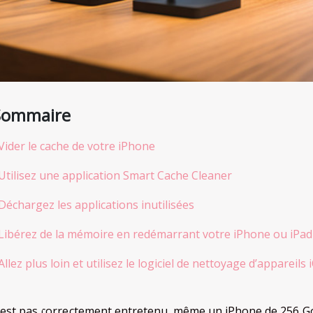
Sommaire
Vider le cache de votre iPhone
Utilisez une application Smart Cache Cleaner
Déchargez les applications inutilisées
Libérez de la mémoire en redémarrant votre iPhone ou iPad
Allez plus loin et utilisez le logiciel de nettoyage d’appareil
 n’est pas correctement entretenu, même un iPhone de 256 Go