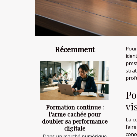
Récemment
Pour
ident
prest
strat
prof
Po
vi
Formation continue :
l’arme cachée pour
La c
doubler sa performance
fair
digitale
conc
Dans un marché numérique