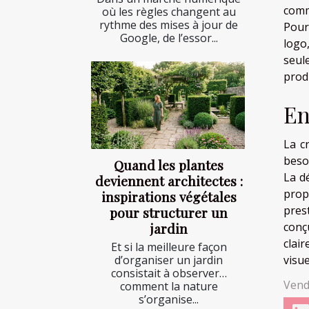
comm
où les règles changent au
rythme des mises à jour de
Pour 
Google, de l’essor...
logo
seul
prod
En
La c
beso
Quand les plantes
La d
deviennent architectes :
prop
inspirations végétales
pres
pour structurer un
jardin
conç
clai
Et si la meilleure façon
d’organiser un jardin
visu
consistait à observer…
Vend
comment la nature
s’organise...