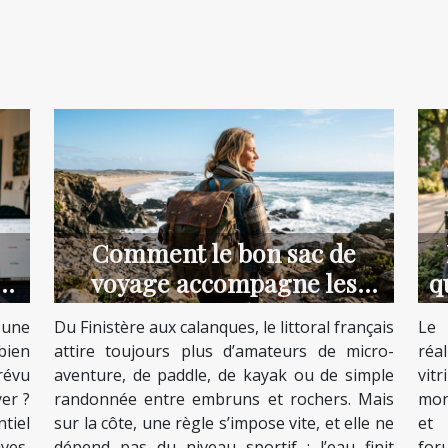
Comment le bon sac de
e
voyage accompagne les
q
aventuriers du littoral
 une
Du Finistère aux calanques, le littoral français
Le 
bien
attire toujours plus d’amateurs de micro-
réa
révu
aventure, de paddle, de kayak ou de simple
vit
yer ?
randonnée entre embruns et rochers. Mais
mon
tiel
sur la côte, une règle s’impose vite, et elle ne
et 
ves,
dépend pas du niveau sportif : l’eau finit
for