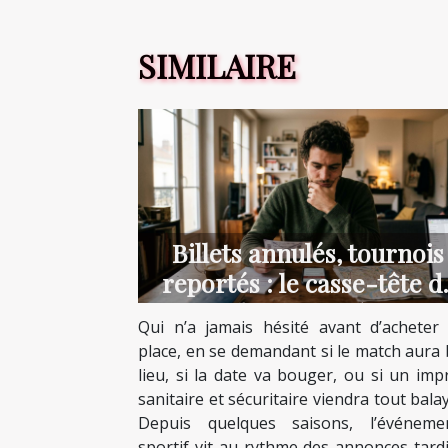
SIMILAIRE
Billets annulés, tournois
reportés : le casse-tête d
l’incertitude
Qui n’a jamais hésité avant d’acheter
place, en se demandant si le match aura 
lieu, si la date va bouger, ou si un imp
sanitaire et sécuritaire viendra tout bala
Depuis quelques saisons, l’événemen
sportif vit au rythme des annonces tardi