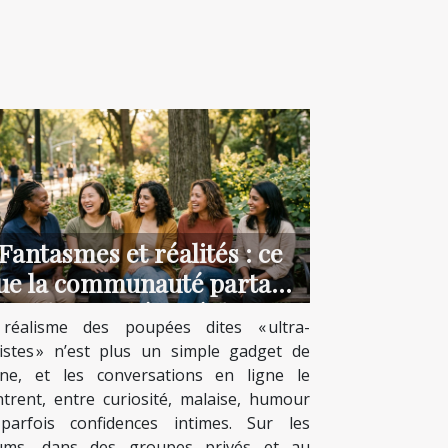
Fantasmes et réalités : ce
ue la communauté partage
sur les poupées réalistes
réalisme des poupées dites « ultra-
listes » n’est plus un simple gadget de
rine, et les conversations en ligne le
trent, entre curiosité, malaise, humour
parfois confidences intimes. Sur les
ums, dans des groupes privés et au