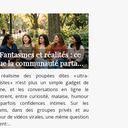
Fantasmes et réalités : ce
ue la communauté partage
sur les poupées réalistes
réalisme des poupées dites « ultra-
listes » n’est plus un simple gadget de
rine, et les conversations en ligne le
trent, entre curiosité, malaise, humour
parfois confidences intimes. Sur les
ums, dans des groupes privés et au
our de vidéos virales, une même question
nt :...