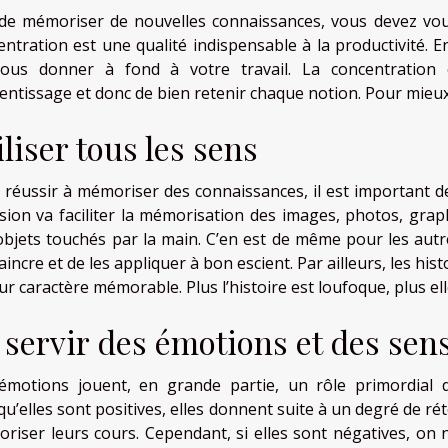
 de mémoriser de nouvelles connaissances, vous devez vou
entration est une qualité indispensable à la productivité.
ous donner à fond à votre travail. La concentration es
entissage et donc de bien retenir chaque notion. Pour mieux
iliser tous les sens
 réussir à mémoriser des connaissances, il est important d
ision va faciliter la mémorisation des images, photos, grap
objets touchés par la main. C’en est de même pour les autre
incre et de les appliquer à bon escient. Par ailleurs, les h
ur caractère mémorable. Plus l’histoire est loufoque, plus ell
 servir des émotions et des sen
émotions jouent, en grande partie, un rôle primordial d
qu’elles sont positives, elles donnent suite à un degré de r
riser leurs cours. Cependant, si elles sont négatives, on n