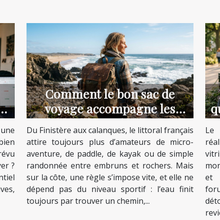
Comment le bon sac de
e
voyage accompagne les
q
aventuriers du littoral
 une
Du Finistère aux calanques, le littoral français
Le 
bien
attire toujours plus d’amateurs de micro-
réa
révu
aventure, de paddle, de kayak ou de simple
vit
yer ?
randonnée entre embruns et rochers. Mais
mon
tiel
sur la côte, une règle s’impose vite, et elle ne
et 
ves,
dépend pas du niveau sportif : l’eau finit
for
toujours par trouver un chemin,...
dét
revie