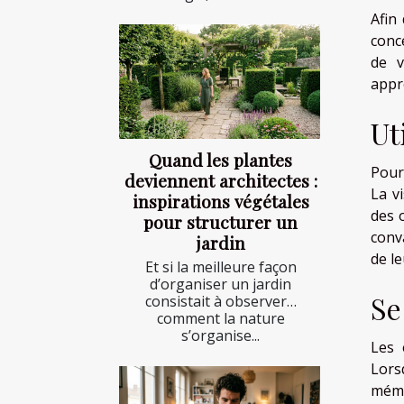
Afin
conc
de v
appr
Ut
Quand les plantes
Pour
deviennent architectes :
La v
inspirations végétales
des 
pour structurer un
conva
jardin
de le
Et si la meilleure façon
d’organiser un jardin
Se
consistait à observer…
comment la nature
s’organise...
Les 
Lors
mémo